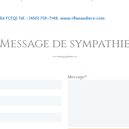
ié FCFQ) Tél. : (450) 759-7148.
www.rflanaudiere.com
Message de sympathi
Message
*