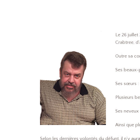
Le 26 juill
Crabtree, d’
Outre sa con
Ses beaux-p
Ses sœurs :
Plusieurs b
Ses neveux 
Ainsi que pl
Selon les dernières volontés du défunt, il n’y a