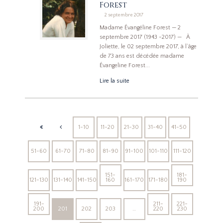
Forest
2 septembre 2017
Madame Évangéline Forest — 2
septembre 2017 (1943 -2017) — À
Joliette, le 02 septembre 2017, à l’âge
de 73 ans est décédée madame
Évangeline Forest...
Lire la suite
1-10
11-20
21-30
31-40
41-50
51-60
61-70
71-80
81-90
91-100
101-110
111-120
151-
181-
121-130
131-140
141-150
160
161-170
171-180
190
191-
211-
221-
200
201
202
203
…
220
230