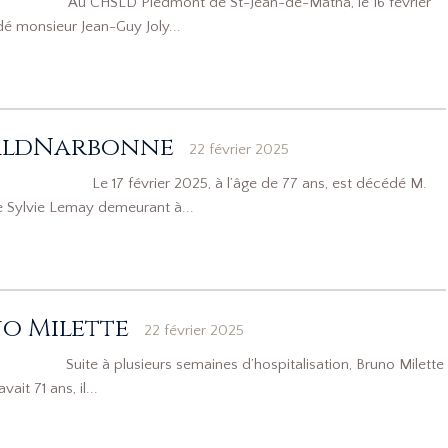
 Au CHSLD Piedmont de St-Jean-de-Matha, le 16 février
dé monsieur Jean-Guy Joly...
aldNarbonne
22 février 2025
 Le 17 février 2025, à l’âge de 77 ans, est décédé M.
Sylvie Lemay demeurant à...
o Milette
22 février 2025
uite à plusieurs semaines d’hospitalisation, Bruno Milette
ait 71 ans, il...