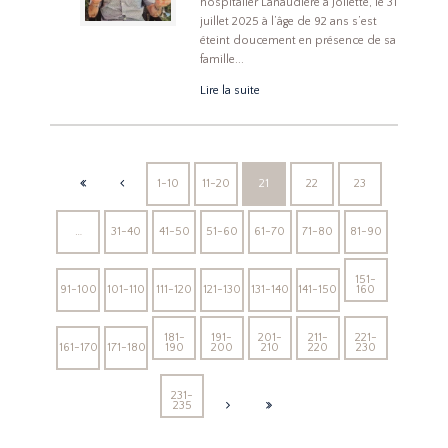
hospitalier Lanaudière à Joliette, le 31
juillet 2025 à l’âge de 92 ans s’est
éteint doucement en présence de sa
famille...
Lire la suite
1-10
11-20
21
22
23
…
31-40
41-50
51-60
61-70
71-80
81-90
151-
91-100
101-110
111-120
121-130
131-140
141-150
160
181-
191-
201-
211-
221-
161-170
171-180
190
200
210
220
230
231-
235