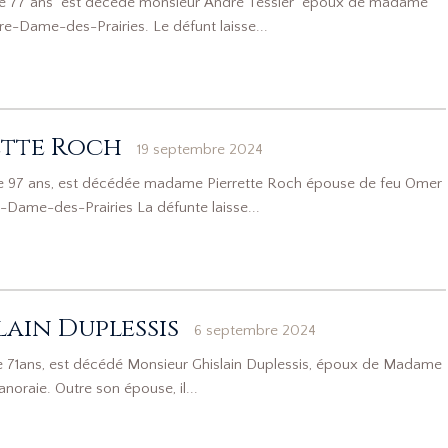
 de 77 ans est décédé monsieur André Tessier époux de madame
e-Dame-des-Prairies. Le défunt laisse...
tte Roch
19 septembre 2024
de 97 ans, est décédée madame Pierrette Roch épouse de feu Omer
Dame-des-Prairies La défunte laisse...
ain Duplessis
6 septembre 2024
e 71ans, est décédé Monsieur Ghislain Duplessis, époux de Madame
noraie. Outre son épouse, il...