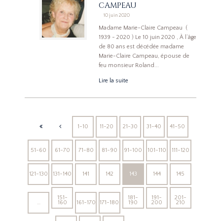
CAMPEAU
10 juin 2020
Madame Marie-Claire Campeau (
1939 - 2020 ) Le 10 juin 2020 , À l’âge
de 80 ans est décédée madame
Marie-Claire Campeau, épouse de
feu monsieur Roland...
Lire la suite
1-10
11-20
21-30
31-40
41-50
51-60
61-70
71-80
81-90
91-100
101-110
111-120
121-130
131-140
141
142
143
144
145
151-
181-
191-
201-
…
160
161-170
171-180
190
200
210