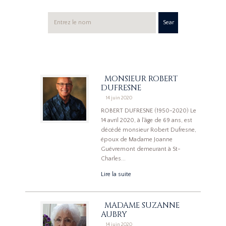
Sear
ch
MONSIEUR ROBERT
DUFRESNE
14 juin 2020
ROBERT DUFRESNE (1950-2020) Le
14 avril 2020, à l'âge de 69 ans, est
décédé monsieur Robert Dufresne,
époux de Madame Joanne
Guévremont demeurant à St-
Charles...
Lire la suite
MADAME SUZANNE
AUBRY
14 juin 2020