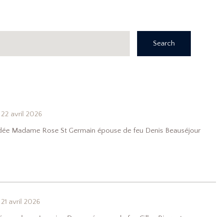
Search
22 avril 2026
écédée Madame Rose St Germain épouse de feu Denis Beauséjour
21 avril 2026