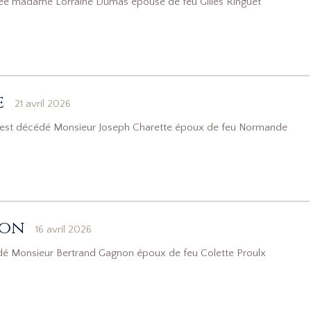
cédée madame Lorraine Dumas épouse de feu Gilles Ringuet
e
21 avril 2026
is, est décédé Monsieur Joseph Charette époux de feu Normande
non
16 avril 2026
cédé Monsieur Bertrand Gagnon époux de feu Colette Proulx